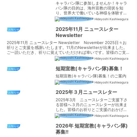
キャラバン隊に参加しませんか！キャラ
バン隊の目的は、海外宣教の現状を知
り、世界大で働いている神様を体験する
ことです。それは私達の信仰の成長に大
Hideyoshi Kashiwagura
きく影響する事と思います。柏倉宣教師
が現地にいるこの機会に、ぜひキャラバ
2025年11月 ニュースレター
お知らせ
ン隊に参加してみませんか！...
Newsletter
2025年11月 ニュースレター Newsletter November 2025日々お
祈りとご支援を感謝いたします。11月のNewsletterが出来ました。
ご一読いただき、祈りに覚えていただければ幸いです。皆様のご支援
を感謝して※日本語...
Hideyoshi Kashiwagura
短期宣教(キャラバン隊)募集！
お知らせ
短期宣教(キャラバン隊)募集！のご案内
Hideyoshi Kashiwagura
2025年３月ニュースレター
お知らせ
2025年3月 ニュースレターご支援下さ
る皆様へ３月のニュースレターが出来ま
した。皆様のお祈りとご支援のおかげ
で、宣教は驚くほど進んでいます！本当
Hideyoshi Kashiwagura
にありがとうございます。さて、３月の
ニュースレターをご一読くださり、引き
2026年 短期宣教(キャラバン隊)
お知らせ
続きお祈り宜しくお願い...
募集!!