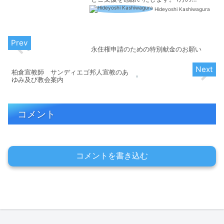
Newsletterを掲示いたします。ご一読い
Hideyoshi Kashiwagura
ただき、祈りに覚えていただければ幸い
です。皆様のご支援を感謝して※日本語
の...
永住権申請のための特別献金のお願い
柏倉宣教師 サンディエゴ邦人宣教のあ
ゆみ及び教会案内
コメント
コメントを書き込む