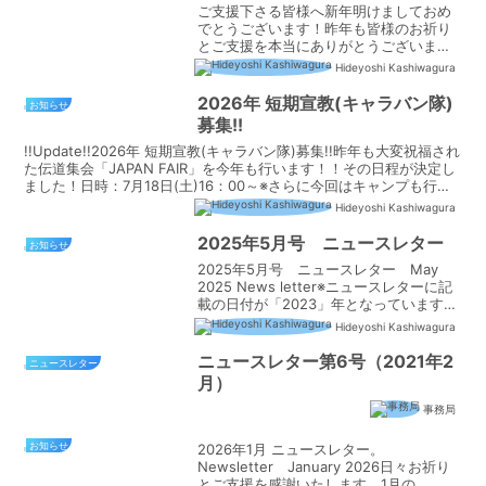
ご支援下さる皆様へ新年明けましておめ
でとうございます！昨年も皆様のお祈り
とご支援を本当にありがとうございまし
た。今年もどうぞ宜しくお願い致しま
Hideyoshi Kashiwagura
す。さて、2025年1月のニュースレター
が出来ました。どうぞご一読くださり、
2026年 短期宣教(キャラバン隊)
お知らせ
お祈りをお願い致します...
募集!!
!!Update!!2026年 短期宣教(キャラバン隊)募集!!昨年も大変祝福され
た伝道集会「JAPAN FAIR」を今年も行います！！その日程が決定し
ました！日時：7月18日(土)16：00～※さらに今回はキャンプも行い
ます！（15日：S...
Hideyoshi Kashiwagura
2025年5月号 ニュースレター
お知らせ
2025年5月号 ニュースレター May
2025 News letter※ニュースレターに記
載の日付が「2023」年となっています
が、誤りです。 正しくは「2025」年で
Hideyoshi Kashiwagura
す。また最後の記載で「戦教」となって
いますがそれも誤 りです。正し...
ニュースレター第6号（2021年2
ニュースレター
月）
事務局
お知らせ
2026年1月 ニュースレター。
Newsletter January 2026日々お祈り
とご支援を感謝いたします。1月の