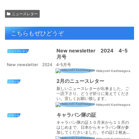
ニュースレター
こちらもぜひどうぞ
New newsletter 2024 4-5
ニュースレター
月号
New newsletter 2024 4-5月号
Hideyoshi Kashiwagura
2月のニュースレター
お知らせ
新しいニュースレターが出来ました。ご
一読下さり、どうぞ祈りに覚えてくださ
い。宜しくお願い致します。
Hideyoshi Kashiwagura
キャラバン隊の証
お知らせ
キャラバン隊の証１０月末から１１月の
はじめまで、日本からキャラバン隊が参
加してくださいました。その証(２枚あり
ます。下にスクロールしてください。)が
Hideyoshi Kashiwagura