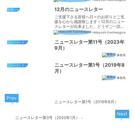
出来ました。ご一読いただければ幸いで
す。宜しくお願い致します。このクリス
12月のニュースレター
お知らせ
マス、皆様の上に主の...
ご支援下さる皆様へ日々のお祈りとご支
援を心から感謝致します！12月のニュー
スレターが出来ました。どうぞご一読く
ださり、お祈りをお願い致します！尚、
Hideyoshi Kashiwagura
ニュースレターにも記しましたが、22日
は開拓したラホヤの教会でクリスマス礼
ニュースレター第11号（2023年
ニュースレター
拝及び祝会を行います...
9月）
事務局
ニュースレター第1号（2019年8
ニュースレター
月）
事務局
ニュースレター第1号（2019年8月）
ニュースレター第3号（2020年1月）