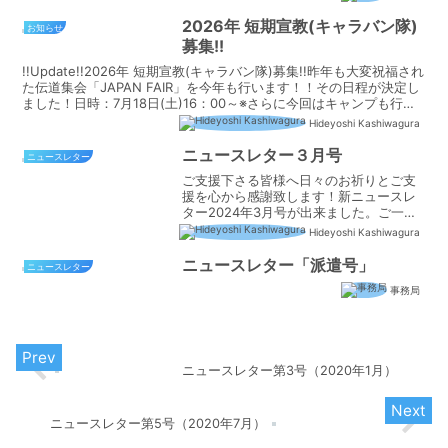
2026年 短期宣教(キャラバン隊)
お知らせ
募集!!
!!Update!!2026年 短期宣教(キャラバン隊)募集!!昨年も大変祝福され
た伝道集会「JAPAN FAIR」を今年も行います！！その日程が決定し
ました！日時：7月18日(土)16：00～※さらに今回はキャンプも行い
ます！（15日：S...
Hideyoshi Kashiwagura
ニュースレター３月号
ニュースレター
ご支援下さる皆様へ日々のお祈りとご支
援を心から感謝致します！新ニュースレ
ター2024年3月号が出来ました。ご一読
いただければ幸いです。宜しくお願い致
Hideyoshi Kashiwagura
します！2024年1月末に洗礼式があった
ばかりですが、このEasterでも更に２名
ニュースレター「派遣号」
ニュースレター
の日本人女...
事務局
ニュースレター第3号（2020年1月）
ニュースレター第5号（2020年7月）