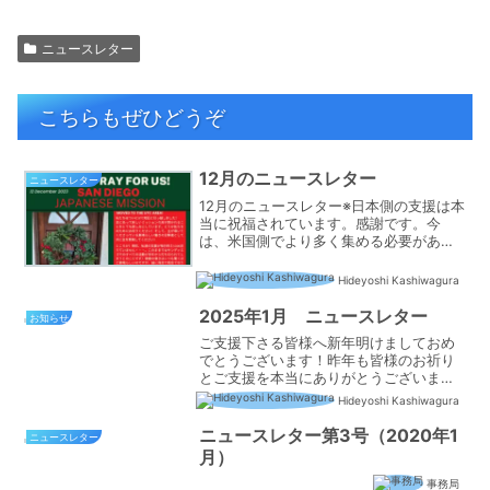
ニュースレター
こちらもぜひどうぞ
12月のニュースレター
ニュースレター
12月のニュースレター※日本側の支援は本
当に祝福されています。感謝です。今
は、米国側でより多く集める必要があり
ます！どうぞお祈り下さい！！
Hideyoshi Kashiwagura
2025年1月 ニュースレター
お知らせ
ご支援下さる皆様へ新年明けましておめ
でとうございます！昨年も皆様のお祈り
とご支援を本当にありがとうございまし
た。今年もどうぞ宜しくお願い致しま
Hideyoshi Kashiwagura
す。さて、2025年1月のニュースレター
が出来ました。どうぞご一読くださり、
ニュースレター第3号（2020年1
ニュースレター
お祈りをお願い致します...
月）
事務局