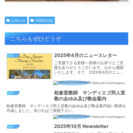
お知らせ
宣教師日誌
こちらもぜひどうぞ
2025年4月のニュースレター
お知らせ
ご支援下さる皆様へ皆様のお祈りとご支
援をありがとうございます。心から感謝
いたします。さて、2025年4月のニュー
スレターが出来ました。ご一読くださ
り、どうぞお祈りをお願い致します！※英
Hideyoshi Kashiwagura
語版は日本語版の後です。The English
vers...
柏倉宣教師 サンディエゴ邦人宣
お知らせ
教のあゆみ及び教会案内
柏倉宣教師 サンディエゴ邦人宣教のあゆみ及び教会案内短い動画を
作成しました。良ければご視聴下さい。
Hideyoshi Kashiwagura
2025年10月 Newsletter
お知らせ