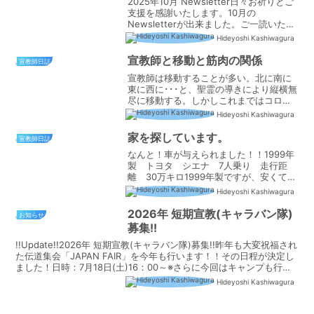
2025年10月 Newsletter日々お祈りとご
支援を感謝いたします。10月の
Newsletterが出来ました。ご一読いただ
き、祈りに覚えていただければ幸いで
Hideyoshi Kashiwagura
す。皆様のご支援を感謝して※日本語の
Newsletterの後に英語版Newsl...
宣教師と移動と筋肉の関係
宣教師日誌
宣教師は移動することが多い。北に南に
東に西に･･･と、聖霊の導きにより縦横無
尽に移動する。しかしこれまではコロナ
禍でフィジカル部分の移動は制限されて
Hideyoshi Kashiwagura
いた。けれども最近は少しずつだが移動
制限もなくなってきている。『やっ
家を探しています。
宣教師日誌
と！』と、いったところだ...
なんと！車が与えられました！！1999年
製 トヨタ シエナ 7人乗り 走行距
離 30万キロ1999年製ですが、安くても
買えば5～60万円はします。それを無料
Hideyoshi Kashiwagura
で献品してくださったというのは本当に
感謝です！しかし直すところも実際には
2026年 短期宣教(キャラバン隊)
お知らせ
あります。エ...
募集!!
!!Update!!2026年 短期宣教(キャラバン隊)募集!!昨年も大変祝福され
た伝道集会「JAPAN FAIR」を今年も行います！！その日程が決定し
ました！日時：7月18日(土)16：00～※さらに今回はキャンプも行い
ます！（15日：S...
Hideyoshi Kashiwagura