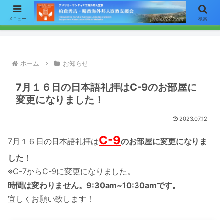
【お知らせ】ニュースレターのメールによる配信をご希望の方はここをク
メニュー
検索
リックして「お問い合わせ」フォームからアドレスをご連絡下さい。
ホーム
お知らせ
7月１６日の日本語礼拝はC-9のお部屋に
変更になりました！
2023.07.12
C-9
7月１６日の日本語礼拝は
のお部屋に変更になりま
した！
※C-7からC-9に変更になりました。
時間は変わりません。9:30am~10:30amです。
宜しくお願い致します！