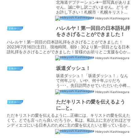
北海道デプテーション※一部写真がありま
せん。誠に申し訳ございません。どうぞ
お許し下さい！札幌市・札幌キリスト福
音館・札幌国際キリスト教会・北海道聖
Hideyoshi Kashiwagura
書学院・札幌南福音キリスト教会・札幌
福音自由教会・グレースコミュニティ・
ハレルヤ！第一回目の日本語礼拝
宣教師日誌
太平チャペル・ライラッ...
をささげることができました！
ハレルヤ！第一回目の日本語礼拝をささげることができました！
2023年7月16日(主日)、現地時間、朝9：30より第一回目となる日本
語礼拝をささげることができました！皆様のお祈りとご支援を心から
感謝致します！ここまで来るには本当に様々な事があ...
Hideyoshi Kashiwagura
坂道ダッシュ！
宣教師日誌
坂道ダッシュ！「坂道ダッシュ！」なん
て何年ぶり、いや、何十年ぶりだろ
う･･･。先日訪問させていただいた小樽福
音キリスト教会は坂の中腹(？)に建って
Hideyoshi Kashiwagura
いる教会でした。会堂は洋風のきれいで
素敵な建物で、中からはオーシャンビュ
ただキリストの愛を伝えるよう
宣教師日誌
ーの絶景の会堂でした。...
に…と。
ただキリストの愛を伝えるように…正確には、キリストの愛を伝えた
くて。とでも言ったら良いだろうか。私は、私以上に主がどれほどサ
ンディエゴにいる日本人のために主の愛を伝えたいと願っているか、
それをいつも思わされる。サンディエゴに遣わされるまでの...
Hideyoshi Kashiwagura