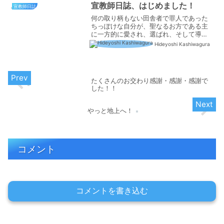
宣教師日誌、はじめました！
宣教師日誌
何の取り柄もない田舎者で罪人であった
ちっぽけな自分が、聖なるお方である主
に一方的に愛され、選ばれ、そして導か
れ、今、世界宣教という人生の中でこれ
Hideyoshi Kashiwagura
以上無いやりがいのある大きな奉仕と、
また大きなチャレンジに進んでいること
に、つくづく驚きと感謝が...
たくさんのお交わり感謝・感謝・感謝で
した！！
やっと地上へ！
コメント
コメントを書き込む