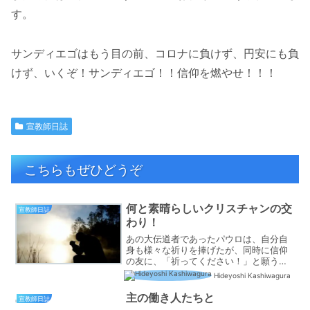
す。
サンディエゴはもう目の前、コロナに負けず、円安にも負
けず、いくぞ！サンディエゴ！！信仰を燃やせ！！！
宣教師日誌
こちらもぜひどうぞ
何と素晴らしいクリスチャンの交
宣教師日誌
わり！
あの大伝道者であったパウロは、自分自
身も様々な祈りを捧げたが、同時に信仰
の友に、「祈ってください！」と願うこ
とは決して少なくなかった。いや、少な
Hideyoshi Kashiwagura
くなかったどころか、宣教旅行のはじめ
から祈られていた。しかも断食を伴うほ
主の働き人たちと
宣教師日誌
どに・・・。先日の母校訪...