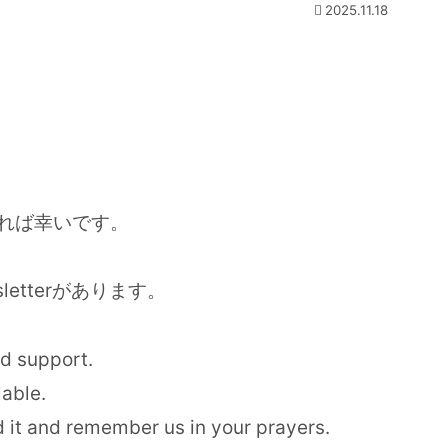
2025.11.18
れば幸いです。
letterがあります。
nd support.
lable.
d it and remember us in your prayers.