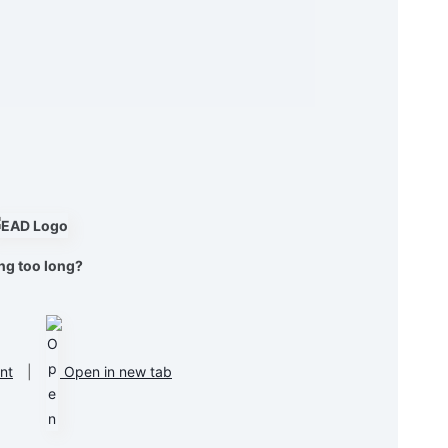
ng too long?
nt
|
Open in new tab