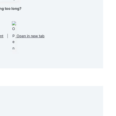
ng too long?
nt
|
Open in new tab