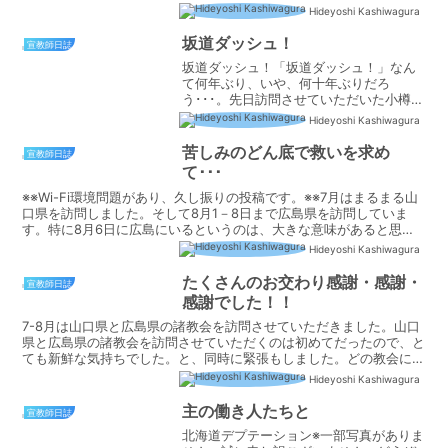
という期待！ なんという主の憐れみ！！I
Hideyoshi Kashiwagura
met the Lord this place, the Lord
saved...
坂道ダッシュ！
宣教師日誌
坂道ダッシュ！「坂道ダッシュ！」なん
て何年ぶり、いや、何十年ぶりだろ
う･･･。先日訪問させていただいた小樽福
音キリスト教会は坂の中腹(？)に建って
Hideyoshi Kashiwagura
いる教会でした。会堂は洋風のきれいで
素敵な建物で、中からはオーシャンビュ
苦しみのどん底で救いを求め
宣教師日誌
ーの絶景の会堂でした。...
て･･･
※※Wi-Fi環境問題があり、久し振りの投稿です。※※7月はまるまる山
口県を訪問しました。そして8月1－8日まで広島県を訪問していま
す。特に8月6日に広島にいるというのは、大きな意味があると思い
ます。主は、このような時に私を広島に置いて下さ...
Hideyoshi Kashiwagura
たくさんのお交わり感謝・感謝・
宣教師日誌
感謝でした！！
7-8月は山口県と広島県の諸教会を訪問させていただきました。山口
県と広島県の諸教会を訪問させていただくのは初めてだったので、と
ても新鮮な気持ちでした。と、同時に緊張もしました。どの教会に行
っても、皆さん温かく迎え入れて下さいました。クリスチ...
Hideyoshi Kashiwagura
主の働き人たちと
宣教師日誌
北海道デプテーション※一部写真がありま