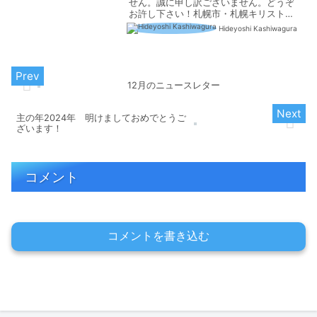
せん。誠に申し訳ございません。どうぞ
お許し下さい！札幌市・札幌キリスト福
音館・札幌国際キリスト教会・北海道聖
Hideyoshi Kashiwagura
書学院・札幌南福音キリスト教会・札幌
福音自由教会・グレースコミュニティ・
太平チャペル・ライラッ...
12月のニュースレター
主の年2024年 明けましておめでとうご
ざいます！
コメント
コメントを書き込む