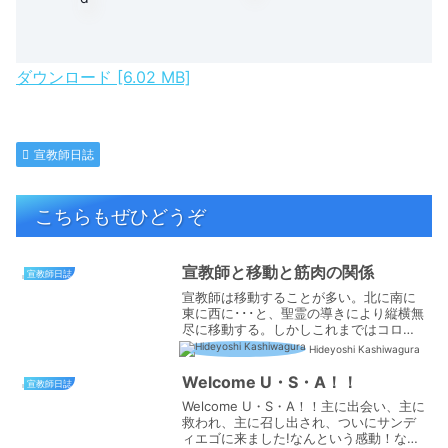
ダウンロード [6.02 MB]
宣教師日誌
こちらもぜひどうぞ
宣教師と移動と筋肉の関係
宣教師日誌
宣教師は移動することが多い。北に南に
東に西に･･･と、聖霊の導きにより縦横無
尽に移動する。しかしこれまではコロナ
禍でフィジカル部分の移動は制限されて
Hideyoshi Kashiwagura
いた。けれども最近は少しずつだが移動
制限もなくなってきている。『やっ
Welcome U・S・A！！
宣教師日誌
と！』と、いったところだ...
Welcome U・S・A！！主に出会い、主に
救われ、主に召し出され、ついにサンデ
ィエゴに来ました!なんという感動！なん