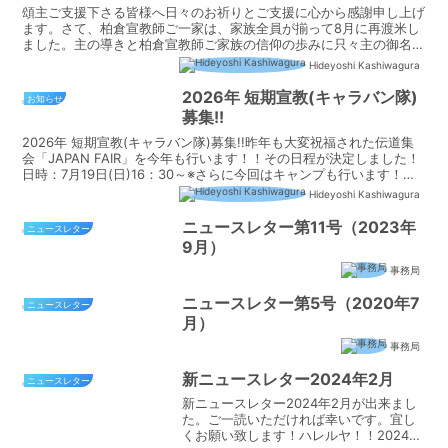
頌主ご支援下さる皆様へ日々のお祈りとご支援に心から感謝申し上げ
ます。さて、柏倉宣教師ご一家は、家族全員が揃って8月に再渡米し
ました。主の導きと柏倉宣教師ご家族の信仰の歩みに只々主の御名を
崇めます。ご長男の直人さんは、これまで日本の高校で、部...
Hideyoshi Kashiwagura
2026年 短期宣教(キャラバン隊)
お知らせ
募集!!
2026年 短期宣教(キャラバン隊)募集!!昨年も大変祝福された伝道集
会「JAPAN FAIR」を今年も行います！！その日程が決定しました！
日時：7月19日(日)16：30～※さらに今回はキャンプも行います！
（16日：Staffミーティング...
Hideyoshi Kashiwagura
ニュースレター第11号（2023年
ニュースレター
9月）
事務局
ニュースレター第5号（2020年7
ニュースレター
月）
事務局
新ニュースレター2024年2月
ニュースレター
新ニュースレター2024年2月が出来まし
た。ご一読いただければ幸いです。宜し
くお願い致します！ハレルヤ！！2024年