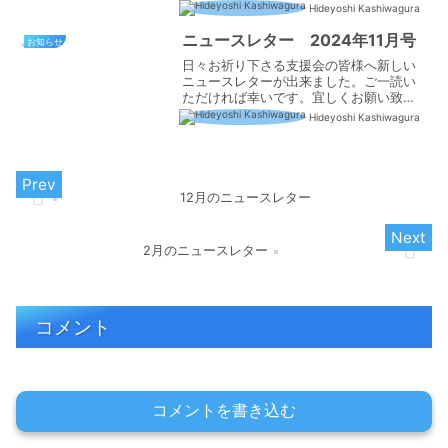
1月28日、始まってまだ半年ばかりの私達
Hideyoshi Kashiwagura
の教会で洗礼式がありました。なんとい
う素晴らしい神様の御業と恵みでしょう
ニュースレター 2024年11月号
お知らせ
か！これは、...
日々お祈り下さる支援会の皆様へ新しい
ニュースレターが出来ました。ご一読い
ただければ幸いです。宜しくお願い致し
ます。
Hideyoshi Kashiwagura
12月のニュースレター
2月のニュースレター
コメント
コメントを書き込む