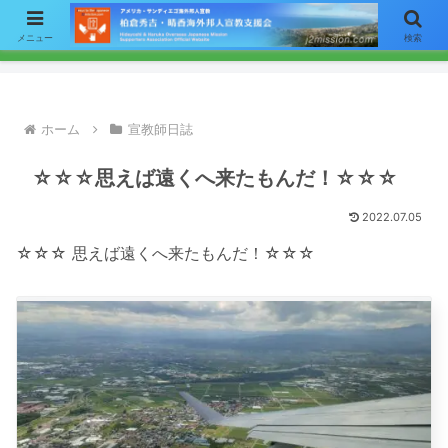
【お知らせ】ニュースレターのメールによる配信をご希望の方はここをク
メニュー
検索
リックして「お問い合わせ」フォームからアドレスをご連絡下さい。
ホーム
宣教師日誌
☆☆☆思えば遠くへ来たもんだ！☆☆☆
2022.07.05
☆☆☆ 思えば遠くへ来たもんだ！☆☆☆