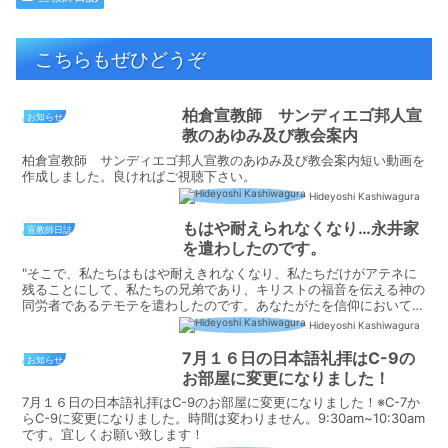
こちらもぜひどうぞ
柏倉宣教師 サンディエゴ邦人宣
お知らせ
教のあゆみ及び教会案内
柏倉宣教師 サンディエゴ邦人宣教のあゆみ及び教会案内短い動画を
作成しました。良ければご視聴下さい。
Hideyoshi Kashiwagura
もはや耐えられなくなり…永井家
宣教師日誌
を遣わしたのです。
"そこで、私たちはもはや耐えきれなくなり、私たちだけがアテネに
残ることにして、私たちの兄弟であり、キリストの福音を伝える神の
同労者であるテモテを遣わしたのです。あなたがたを信仰において強
め励まし、このような苦難の中にあっても、だれも動揺する...
Hideyoshi Kashiwagura
7月１６日の日本語礼拝はC-9の
お知らせ
お部屋に変更になりました！
7月１６日の日本語礼拝はC-9のお部屋に変更になりました！※C-7か
らC-9に変更になりました。時間は変わりません。9:30am~10:30am
です。宜しくお願い致します！