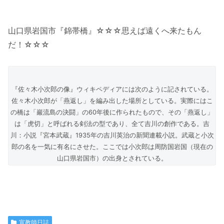
山口県岩国市『錦帯橋』☆☆☆思えば遠くへ来たもん
だ！☆☆☆
『佐々木小次郎の像』ウィキペディアには次のように記されている。
佐々木小次郎が「燕返し」を編み出した場所としている。実際にはこ
の橋は「巖流島の決闘」の60年後に作られたもので、その「燕返し」
は「虎切」と呼ばれる剣法の型であり、全て吉川の創作である。吉
川：小説『宮本武蔵』1935年の吉川英治の新聞連載小説。武蔵と小次
郎の名を一気に有名にさせた。ここでは小次郎は周防国岩国（現在の
山口県岩国市）の出身とされている。
宣教師日誌