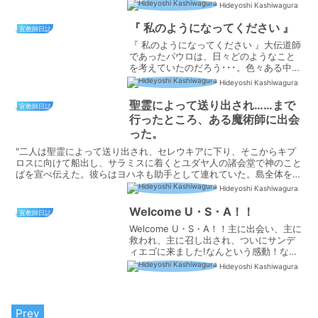
Hideyoshi Kashiwagura
『 私のようになってください 』
宣教師日誌
『 私のようになってください 』大伝道師
であったパウロは、日々どのようなこと
を考えていたのだろう･･･。色々ある中の
一つだろうが、彼はクリスチャンにも、
Hideyoshi Kashiwagura
ノンクリスチャンにも「私のようになっ
てください」と語っている。"兄弟たち、
聖霊によって送り出され……まで
宣教師日誌
あなたがたに願...
行ったところ、ある魔術師に出会
った。
"二人は聖霊によって送り出され、セレウキアに下り、そこからキプ
ロスに向けて船出し、サラミスに着くとユダヤ人の諸会堂で神のこと
ばを宣べ伝えた。彼らはヨハネも助手として連れていた。島全体を巡
回してパポスまで行ったところ、ある魔術師に出会った。バ...
Hideyoshi Kashiwagura
Welcome U・S・A！！
宣教師日誌
Welcome U・S・A！！主に出会い、主に
救われ、主に召し出され、ついにサンデ
ィエゴに来ました!なんという感動！なん
という期待！ なんという主の憐れみ！！I
Hideyoshi Kashiwagura
met the Lord this place, the Lord
saved...