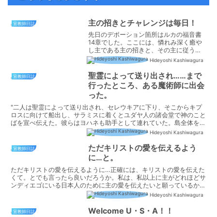
主の招きとチャレンジは毎日！
宣教師日誌
先日のデボーション箇所はルカの福音書
14章でした。ここには、憐れみ深く癒や
し主である主の招きと、その主に従う者
へのチャレンジが記されています。1－2
Hideyoshi Kashiwagura
節「安息日のこと、･･･・水腫をわずらっ
ている人がいた。」3節 「イエスは、律
聖霊によって送り出され……まで
宣教師日誌
法の専門家たち...
行ったところ、ある魔術師に出会
った。
"二人は聖霊によって送り出され、セレウキアに下り、そこからキプ
ロスに向けて船出し、サラミスに着くとユダヤ人の諸会堂で神のこと
ばを宣べ伝えた。彼らはヨハネも助手として連れていた。島全体を巡
回してパポスまで行ったところ、ある魔術師に出会った。バ...
Hideyoshi Kashiwagura
ただキリストの愛を伝えるよう
宣教師日誌
に…と。
ただキリストの愛を伝えるように…正確には、キリストの愛を伝えた
くて。とでも言ったら良いだろうか。私は、私以上に主がどれほどサ
ンディエゴにいる日本人のために主の愛を伝えたいと願っているか、
それをいつも思わされる。サンディエゴに遣わされるまでの...
Hideyoshi Kashiwagura
Welcome U・S・A！！
宣教師日誌