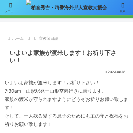
【お知らせ】ニュースレターのメールによる配信をご希望の方はここをク
メニュー
検索
リックして「お問い合わせ」フォームからアドレスをご連絡下さい。
ホーム
宣教師日誌
いよいよ家族が渡米します！お祈り下さ
い！
2023.08.18
いよいよ家族が渡米します！お祈り下さい！
7:30am 山形駅発ー山形空港行きに乗ります。
家族の渡米が守られますようにどうぞお祈りお願い致しま
す！
そして、一人残る愛する息子のためにも主の守と祝福をお
祈りお願い致します！