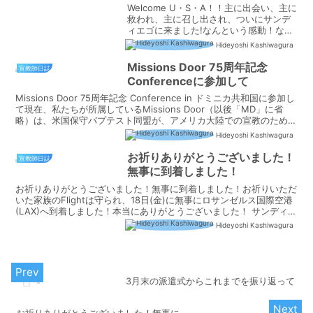
Welcome U・S・A！！主に出会い、主に
救われ、主に召し出され、ついにサンデ
ィエゴに来ました!なんという感動！なん
という期待！ なんという主の憐れみ！！I
Hideyoshi Kashiwagura
met the Lord this place, the Lord
saved...
Missions Door 75周年記念
宣教師日誌
Conferenceに参加して
Missions Door 75周年記念 Conference in ドミニカ共和国に参加し
て現在、私たちが所属しているMissions Door（以後「MD」に省
略）は、米国保守バプテスト同盟が、アメリカ大陸での宣教のために
立ち上げた宣教...
Hideyoshi Kashiwagura
お祈りありがとうございました！
宣教師日誌
無事に到着しました！
お祈りありがとうございました！無事に到着しました！お祈りいただ
いた家族のFlightは守られ、18日(金)に無事にロサンゼルス国際空港
(LAX)へ到着しました！本当にありがとうございました！ サンディエ
ゴ(バレーセンター)の自宅に到着したの...
Hideyoshi Kashiwagura
3月末の派遣式からこれまでを振り返って