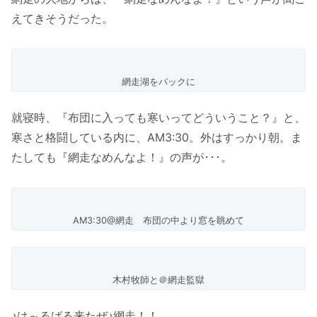
えてきそうだった。
網走湖をバックに
就寝時、『布団に入っても寒いってどういうこと？』と、
寒さと格闘している内に、AM3:30。外はすっかり朝。ま
たしても『網走なめんなよ！』の声が･･･。
AM3:30@網走 布団の中より窓を眺めて
木村牧師と＠網走監獄
♪は～るばる来たぜ♪網走！！