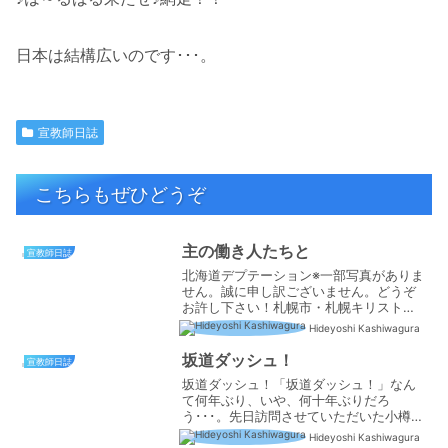
日本は結構広いのです･･･。
宣教師日誌
こちらもぜひどうぞ
主の働き人たちと
宣教師日誌
北海道デプテーション※一部写真がありま
せん。誠に申し訳ございません。どうぞ
お許し下さい！札幌市・札幌キリスト福
音館・札幌国際キリスト教会・北海道聖
Hideyoshi Kashiwagura
書学院・札幌南福音キリスト教会・札幌
福音自由教会・グレースコミュニティ・
坂道ダッシュ！
宣教師日誌
太平チャペル・ライラッ...
坂道ダッシュ！「坂道ダッシュ！」なん
て何年ぶり、いや、何十年ぶりだろ
う･･･。先日訪問させていただいた小樽福
音キリスト教会は坂の中腹(？)に建って
Hideyoshi Kashiwagura