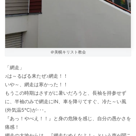
＠美幌キリスト教会
「網走」
♪は～るばる来たぜ♪網走！！
いや～、網走は寒かった！！
もうこの時期はさすがに暑いだろうと、長袖を持参せず
に、半袖のみで網走にIN、車を降りてすぐ、冷た～い風
(外気温5℃)が･･･。
『あっ！やべえ！！』と身の危険を感じ、自分の愚かさを
痛感！
網走の大地からは、『網走なめんなよ！』という声が聞こ