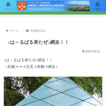
【お知らせ】ニュースレターのメールによる配信をご希望の方はここをク
メニュー
検索
リックして「お問い合わせ」フォームからアドレスをご連絡下さい。
ホーム
宣教師日誌
♪は～るばる来たぜ♪網走！！
2022.06.23
♪は～るばる来たぜ♪網走！！
（札幌→→→北見→美幌→網走）