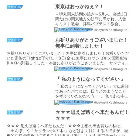
いる教会でした。会堂は洋風のきれいで
素敵な建物で、中からはオーシャンビュ
東京はおっかねぇ？！
宣教師日誌
ーの絶景の会堂でした。...
～弾丸関東訪問の続き～5月末、突然3日
間だけの関東地方の訪問に導かれ、入曽
キリスト教会、拝島バプテスト教会、そ
して聖書宣教会でお交わりをさせていた
Hideyoshi Kashiwagura
だきました。 さてさて、その帰り道、ナ
ビを見てビックリ！！山形の田舎者から
お祈りありがとうございました！
宣教師日誌
すれば、こんな表示見...
無事に到着しました！
お祈りありがとうございました！無事に到着しました！お祈りいただ
いた家族のFlightは守られ、18日(金)に無事にロサンゼルス国際空港
(LAX)へ到着しました！本当にありがとうございました！ サンディエ
ゴ(バレーセンター)の自宅に到着したの...
Hideyoshi Kashiwagura
『 私のようになってください 』
宣教師日誌
『 私のようになってください 』大伝道師
であったパウロは、日々どのようなこと
を考えていたのだろう･･･。色々ある中の
一つだろうが、彼はクリスチャンにも、
Hideyoshi Kashiwagura
ノンクリスチャンにも「私のようになっ
てください」と語っている。"兄弟たち、
☆☆☆思えば遠くへ来たもんだ！
宣教師日誌
あなたがたに願...
☆☆☆
☆☆☆ 思えば遠くへ来たもんだ！☆☆☆山形の田舎育ちの私は、
「田んぼ」や「サクランボ(の木)」などはよく目にするのですが、歴
史的な建造物を目にすることはあまり無い。しかしデプテーションで