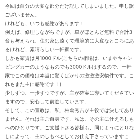
今回は自分の大変な部分だけ記してしまいました。申し訳
ございません。
けれども、いつも感謝があります！
例えば、修理しながらですが、車がほとんど無料で合計3
台も与えられ、住む家は遠くて環境的に大変なところにあ
るけれど、素晴らしい一軒家です。
しかも家賃は月1000ドル(こちらの相場は、いまやキャン
ピングカーのようなものでも3000ドルはするので、一軒
家でこの価格は本当に驚くばかりの激激激安物件です。こ
れもまた主に感謝です！)
少しずつ、一歩ずつですが、主が確実に導いてくださてい
ますので、安心して前進しています。
そして、この宣教は、私、柏倉秀吉が主役では決してあり
ません。それは主ご自身です。私は、その主に仕えるしも
べのひとりです。ご支援下さる皆様も、同じようにとりな
しによって、主のしもべとしてお仕え下さっていますこ