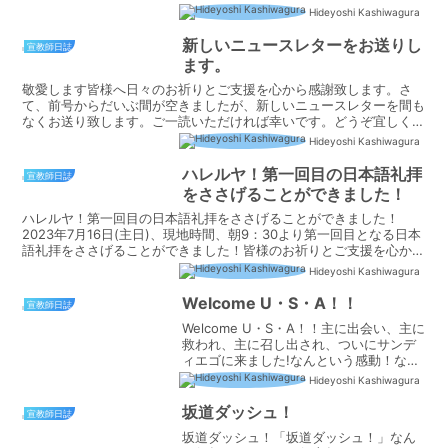
道部は全米屈指の柔道部で、オリンピッ
Hideyoshi Kashiwagura
ク銅メダリストが在籍していたり、また
全日本の女子柔道の方々も合宿に来るな
新しいニュースレターをお送りし
宣教師日誌
ど、本格的に活動していま...
ます。
敬愛します皆様へ日々のお祈りとご支援を心から感謝致します。さ
て、前号からだいぶ間が空きましたが、新しいニュースレターを間も
なくお送り致します。ご一読いただければ幸いです。どうぞ宜しくお
願い致します。感謝して
Hideyoshi Kashiwagura
ハレルヤ！第一回目の日本語礼拝
宣教師日誌
をささげることができました！
ハレルヤ！第一回目の日本語礼拝をささげることができました！
2023年7月16日(主日)、現地時間、朝9：30より第一回目となる日本
語礼拝をささげることができました！皆様のお祈りとご支援を心から
感謝致します！ここまで来るには本当に様々な事があ...
Hideyoshi Kashiwagura
Welcome U・S・A！！
宣教師日誌
Welcome U・S・A！！主に出会い、主に
救われ、主に召し出され、ついにサンデ
ィエゴに来ました!なんという感動！なん
という期待！ なんという主の憐れみ！！I
Hideyoshi Kashiwagura
met the Lord this place, the Lord
saved...
坂道ダッシュ！
宣教師日誌
坂道ダッシュ！「坂道ダッシュ！」なん