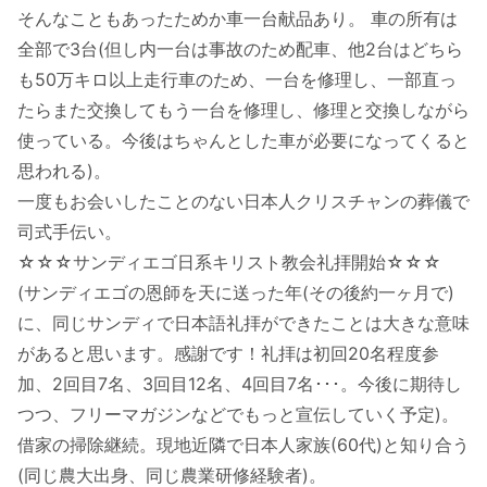
そんなこともあったためか車一台献品あり。 車の所有は
全部で3台(但し内一台は事故のため配車、他2台はどちら
も50万キロ以上走行車のため、一台を修理し、一部直っ
たらまた交換してもう一台を修理し、修理と交換しながら
使っている。今後はちゃんとした車が必要になってくると
思われる)。
一度もお会いしたことのない日本人クリスチャンの葬儀で
司式手伝い。
☆☆☆サンディエゴ日系キリスト教会礼拝開始☆☆☆
(サンディエゴの恩師を天に送った年(その後約一ヶ月で)
に、同じサンディで日本語礼拝ができたことは大きな意味
があると思います。感謝です！礼拝は初回20名程度参
加、2回目7名、3回目12名、4回目7名･･･。今後に期待し
つつ、フリーマガジンなどでもっと宣伝していく予定)。
借家の掃除継続。現地近隣で日本人家族(60代)と知り合う
(同じ農大出身、同じ農業研修経験者)。