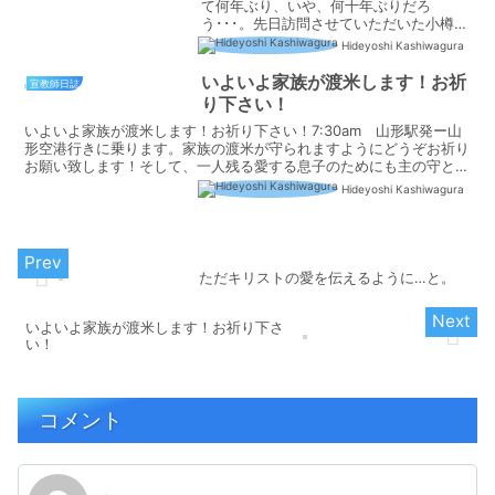
て何年ぶり、いや、何十年ぶりだろ
う･･･。先日訪問させていただいた小樽福
音キリスト教会は坂の中腹(？)に建って
Hideyoshi Kashiwagura
いる教会でした。会堂は洋風のきれいで
素敵な建物で、中からはオーシャンビュ
いよいよ家族が渡米します！お祈
宣教師日誌
ーの絶景の会堂でした。...
り下さい！
いよいよ家族が渡米します！お祈り下さい！7:30am 山形駅発ー山
形空港行きに乗ります。家族の渡米が守られますようにどうぞお祈り
お願い致します！そして、一人残る愛する息子のためにも主の守と祝
福をお祈りお願い致します！さて、米国では、明日の朝...
Hideyoshi Kashiwagura
ただキリストの愛を伝えるように…と。
いよいよ家族が渡米します！お祈り下さ
い！
コメント