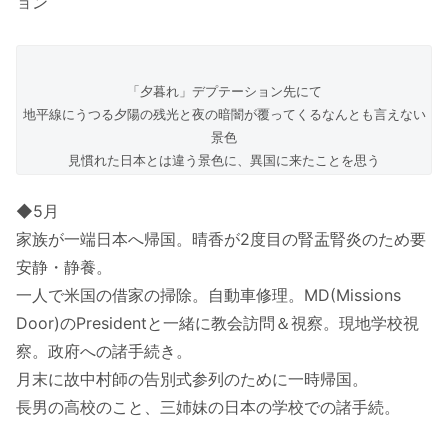
ョン
「夕暮れ」デプテーション先にて
地平線にうつる夕陽の残光と夜の暗闇が覆ってくるなんとも言えない
景色
見慣れた日本とは違う景色に、異国に来たことを思う
◆5月
家族が一端日本へ帰国。晴香が2度目の腎盂腎炎のため要
安静・静養。
一人で米国の借家の掃除。自動車修理。MD(Missions
Door)のPresidentと一緒に教会訪問＆視察。現地学校視
察。政府への諸手続き。
月末に故中村師の告別式参列のために一時帰国。
長男の高校のこと、三姉妹の日本の学校での諸手続。