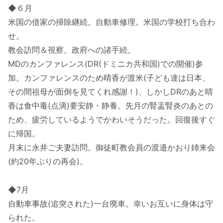
◆６月
米国の借家の掃除継続。自動車修理。米国の学校打ち合わ
せ。
教会訪問＆視察。政府への諸手続。
MDのカンファレンス(DR(ドミニカ共和国)での開催)参
加。カンファレンスのため晴香が渡米(子ども達は日本、
その間祖母が面倒を見てくれ感謝！)、しかしDRのあと晴
香は食中毒(点滴)要安静・静養。先月の腎盂腎炎のあとの
ため、疲労しているようでかわいそうだった。回復後すぐ
に帰国。
月末に永井ご夫妻訪問。御徒町教会員の渡邉かおり姉来会
(約20年ぶりの再会)。
◆7月
自動車事故(追突された)一台廃車。幸いお互いに身体は守
られた。